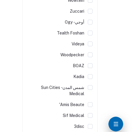
Wowtein
Zuccari
أوجي - Ogy
Tealth Foshan
Videya
Woodpecker
BOAZ
Kadia
شمس المدن - Sun Cities
Medical
Amis Beaute'
Sif Medical
3disc