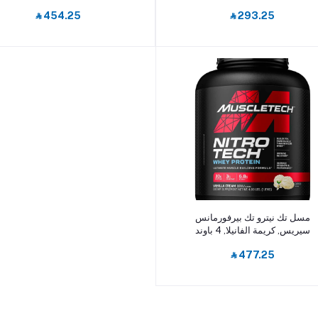
‎⃁ 454.25
‎⃁ 293.25
أضف إلى السلة
مسل تك نيترو تك بيرفورمانس
سيريس, كريمة الفانيلا, 4 باوند
‎⃁ 477.25