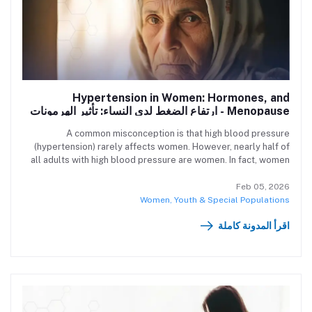
Hypertension in Women: Hormones, and
Menopause - ارتفاع الضغط لدى النساء: تأثير الهرمونات
وسن اليأس
A common misconception is that high blood pressure
(hypertension) rarely affects women. However, nearly half of
all adults with high blood pressure are women. In fact, women
that are just 10 kg or more overweight, have a family history of
hypertension or have reached menopause are known to
Feb 05, 2026
increase a woman’s risk for hypertension. يعتقد البعض أن ارتفاع
Women, Youth & Special Populations
ضغط الدم نادر الحدوث لدى النساء. ولكن الحقيقة أن نحو نصف البالغين
اقرأ المدونة كاملة
المصابين بارتفاع ضغط الدم هنّ من النساء. النساء اللواتي يزداد وزنهنّ
بأكثر من 10 كجم، أو لديهنّ تاريخ عائلي من ارتفاع الضغط، أو دخلن مرحلة
انقطاع الطمث (سن اليأس)—جميعهنّ أكثر عرضة للإصابة بارتفاع ضغط
الدم. صحيح أن ارتفاع الضغط ليس مرتبطًا مباشرةً بالجنس، ولكن خلال
حياة المرأة، هناك عوامل صحية مثل الحمل، وسائل منع الحمل، وسن
اليأس يمكن أن ترفع من خطر الإصابة.