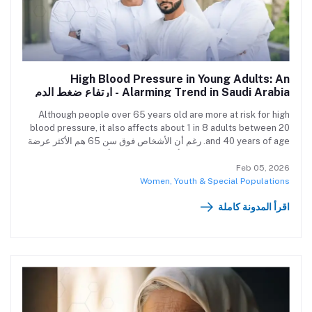
High Blood Pressure in Young Adults: An
Alarming Trend in Saudi Arabia - ارتفاع ضغط الدم
لدى الشباب: ظاهرة مقلقة في السعودية
Although people over 65 years old are more at risk for high
blood pressure, it also affects about 1 in 8 adults between 20
and 40 years of age. رغم أن الأشخاص فوق سن 65 هم الأكثر عرضة
للإصابة بارتفاع ضغط الدم، إلا أن هذه الحالة تؤثر أيضًا على حوالي 1 من
كل 8 بالغين تتراوح أعمارهم بين 20 و40 عامًا.
Feb 05, 2026
Women, Youth & Special Populations
اقرأ المدونة كاملة