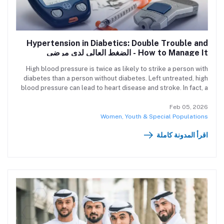
Hypertension in Diabetics: Double Trouble and
How to Manage It - الضغط العالي لدى مرضى
السكري: مشكلة مزدوجة وكيفية التعامل معها
High blood pressure is twice as likely to strike a person with
diabetes than a person without diabetes. Left untreated, high
blood pressure can lead to heart disease and stroke. In fact, a
person with diabetes and high blood pressure is four times as
likely to develop heart disease than someone who does not
Feb 05, 2026
have either of the conditions. About two-thirds of adults with
Women, Youth & Special Populations
diabetes have blood pressure greater than 130/80 mm Hg or
اقرأ المدونة كاملة
use prescription medications for hypertension. يُعتبر ارتفاع ضغط
الدم أكثر شيوعًا بمقدار الضعف لدى الأشخاص المصابين بالسكري مقارنة
بغير المصابين. وإذا تُرك دون علاج، يمكن أن يؤدي إلى أمراض القلب
والسكتة الدماغية. في الواقع، الشخص الذي يعاني من السكري وارتفاع
الضغط معًا يكون أكثر عرضة بمقدار 4 أضعاف للإصابة بأمراض القلب
مقارنة بمن لا يعاني من أي من الحالتين.