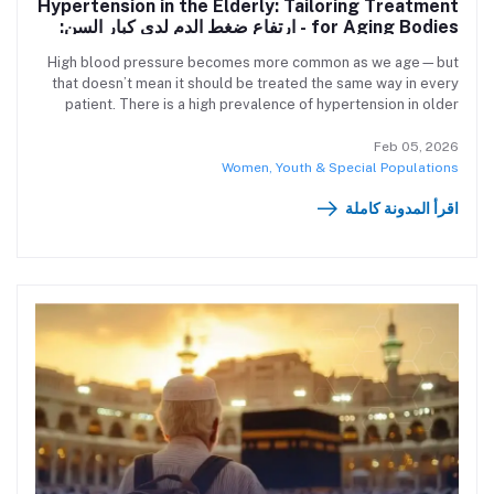
Hypertension in the Elderly: Tailoring Treatment
for Aging Bodies - ارتفاع ضغط الدم لدى كبار السن:
علاج مخصص لأجسام متقدمة بالعمر
High blood pressure becomes more common as we age—but
that doesn’t mean it should be treated the same way in every
patient. There is a high prevalence of hypertension in older
adults. This condition is undoubtedly associated with increased
morbidity and mortality, and it is therefore mandatory to treat
Feb 05, 2026
hypertension, even in older age. However, blood pressure
Women, Youth & Special Populations
targets for pharmacologically treated hypertension have not
اقرأ المدونة كاملة
been fully defined. يُصبح ارتفاع ضغط الدم أكثر شيوعًا مع التقدم في
العمر—لكن هذا لا يعني أنه يجب أن يُعالج بنفس الطريقة لدى كل مريض.
تُظهر الإحصاءات ارتفاعًا كبيرًا في معدلات الإصابة بارتفاع الضغط بين كبار
السن، وهو مرض مرتبط بوضوح بزيادة معدلات المرض والوفاة. ولهذا،
فإن علاجه يُعتبر أمرًا ضروريًا—even في عمر متقدم.