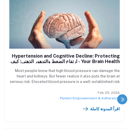
Hypertension and Cognitive Decline: Protecting
Your Brain Health - ارتفاع الضغط والتدهور الذهني: كيف
تحمي صحة عقلك؟
Most people know that high blood pressure can damage the
heart and kidneys. But fewer realize it also puts the brain at
serious risk. Elevated blood pressure is a well-established risk
factor for age-related cognitive decline. Long linked to
cognitive impairment on vascular bases, increasing evidence
Feb 05, 2026
suggests a potential association of hypertension with the
Patient Empowerment & Adherence
neurodegenerative pathology underlying Alzheimer disease.
اقرأ المدونة كاملة
يعلم معظم الناس أن ارتفاع ضغط الدم يمكن أن يُلحق الضرر بالقلب
والكلى. لكن القليل يدركون أنه يعرّض الدماغ أيضًا لخطر كبير. يُعد ضغط
الدم المرتفع عامل خطر معروفًا للتدهور المعرفي المرتبط بالتقدم في
العمر. وقد ارتبط منذ فترة طويلة بالضعف المعرفي الناتج عن مشاكل في