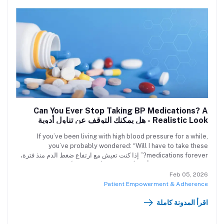
الأوعية الدموية، كما تشير الأدلة المتزايدة إلى وجود علاقة محتملة بين
ارتفاع ضغط الدم والتغيرات التنكسية العصبية التي تميز مرض ألزهايمر.
Can You Ever Stop Taking BP Medications? A
Realistic Look - هل يمكنك التوقف عن تناول أدوية
الضغط؟ نظرة واقعية
If you’ve been living with high blood pressure for a while,
you’ve probably wondered: “Will I have to take these
medications forever?” إذا كنت تعيش مع ارتفاع ضغط الدم منذ فترة،
فربما تساءلت: "هل سأظل أتناول هذه الأدوية إلى الأبد؟"
Feb 05, 2026
Patient Empowerment & Adherence
اقرأ المدونة كاملة