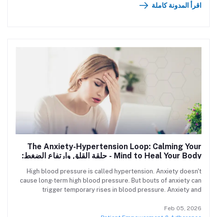
اقرأ المدونة كاملة
The Anxiety-Hypertension Loop: Calming Your
Mind to Heal Your Body - حلقة القلق وارتفاع الضغط:
كيف تهدئ عقلك لتشفي جسدك؟
High blood pressure is called hypertension. Anxiety doesn't
cause long-term high blood pressure. But bouts of anxiety can
trigger temporary rises in blood pressure. Anxiety and
hypertension often go hand in hand. ارتفاع ضغط الدم يُعرف طبيًا
بفرط الضغط الشرياني. أما القلق، فهو لا يسبب ارتفاعًا دائمًا في ضغط
Feb 05, 2026