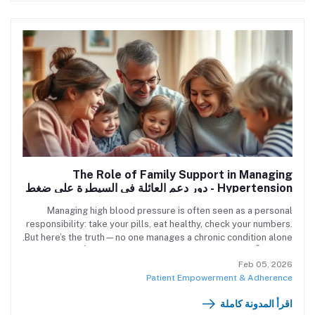
The Role of Family Support in Managing
Hypertension - دور دعم العائلة في السيطرة على ضغط
الدم
Managing high blood pressure is often seen as a personal
responsibility: take your pills, eat healthy, check your numbers.
But here’s the truth—no one manages a chronic condition alone.
عندما نُفكّر في إدارة ضغط الدم المرتفع، يخطر في بالنا أنه مسؤولية
فردية: تناول الأدوية، اتباع نظام غذائي صحي، ومراقبة القراءات بانتظام.
Feb 05, 2026
لكن الحقيقة؟ لا أحد يستطيع إدارة مرض مزمن وحده.
Patient Empowerment & Adherence
اقرأ المدونة كاملة