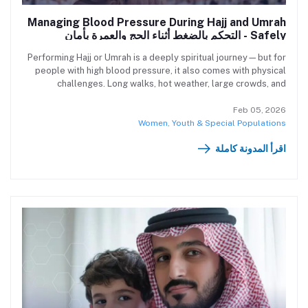
Managing Blood Pressure During Hajj and Umrah
Safely - التحكم بالضغط أثناء الحج والعمرة بأمان
Performing Hajj or Umrah is a deeply spiritual journey—but for
people with high blood pressure, it also comes with physical
challenges. Long walks, hot weather, large crowds, and
emotional intensity can all raise blood pressure and strain the
heart. يُعد أداء الحج أو العمرة رحلة روحانية عميقة — ولكن بالنسبة
Feb 05, 2026
لمرضى ارتفاع ضغط الدم، فهي أيضًا تجربة تتطلب مجهودًا بدنيًا كبيرًا.
Women, Youth & Special Populations
المشي لمسافات طويلة، حرارة الجو، الزحام الشديد، والانفعالات
اقرأ المدونة كاملة
العاطفية جميعها يمكن أن ترفع ضغط الدم وتُجهد القلب.