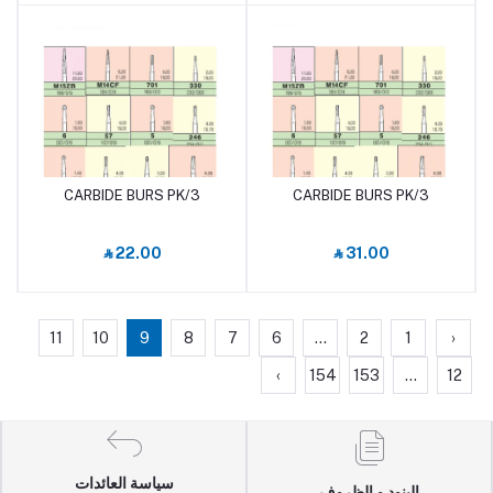
CARBIDE BURS PK/3
CARBIDE BURS PK/3
أضف إلى السلة
أضف إلى السلة
‎⃁ 22.00
‎⃁ 31.00
11
10
9
8
7
6
...
2
1
‹
›
154
153
...
12
سياسة العائدات
البنود و الظروف