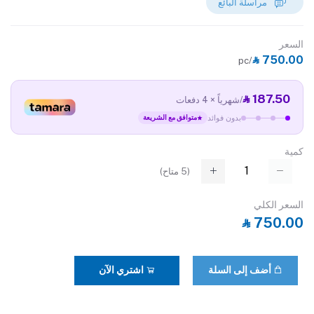
مراسلة البائع
السعر
‎⃁ 750.00
/pc
‎⃁ 187.50
/شهرياً × 4 دفعات
بدون فوائد
متوافق مع الشريعة
كمية
(
5
متاح)
السعر الكلي
‎⃁ 750.00
أضف إلى السلة
اشتري الآن