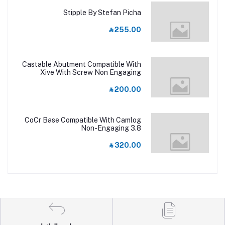
Stipple By Stefan Picha
‎⃁ 255.00
Castable Abutment Compatible With
Xive With Screw Non Engaging
RP/3.8
‎⃁ 200.00
CoCr Base Compatible With Camlog
Non-Engaging 3.8
‎⃁ 320.00