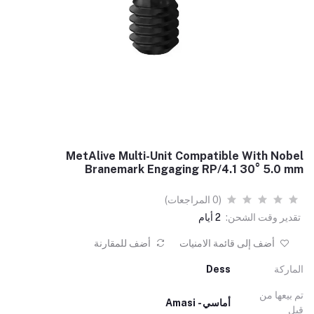
MetAlive Multi-Unit Compatible With Nobel
Branemark Engaging RP/4.1 30° 5.0 mm
(0 المراجعات)
تقدير وقت الشحن:
2 أيام
أضف إلى قائمة الامنيات
أضف للمقارنة
الماركة
Dess
تم بيعها من
أماسي - Amasi
قبل