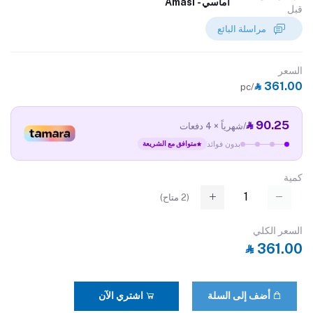
أماسي - Amasi
قبل
مراسلة البائع
السعر
‎⃁ 361.00
/pc
‎⃁ 90.25
/شهرياً × 4 دفعات
بدون فوائد
متوافق مع الشريعة
كمية
(
2
متاح)
السعر الكلي
‎⃁ 361.00
أضف إلى السلة
اشتري الآن