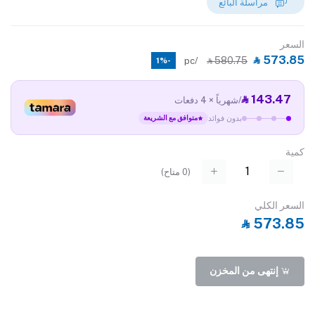
مراسلة البائع
السعر
‎⃁ 573.85
‎⃁ 580.75
/pc
-1%
‎⃁ 143.47
/شهرياً × 4 دفعات
بدون فوائد
متوافق مع الشريعة
كمية
(
0
متاح)
السعر الكلي
‎⃁ 573.85
إنتهى من المخزن