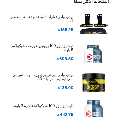
المنتجات الأكثر مبيعًا
بودي بيلدر قفازات القبضة و دعامة المعصم,
1 حبه
‎⃁ 155.25
ديماتيز أيزو 100 بروتين, غورمت شيكولاته,
5 باوند
‎⃁ 609.50
بودي بيلدر إنيرجي بري ورك اوت بلس بي
سي ايه ايه, الفراولة, 30
‎⃁ 138.00
دايماتيز أيزو 100 شوكولاتة فاخرة 3 باوند
‎⃁ 442.75