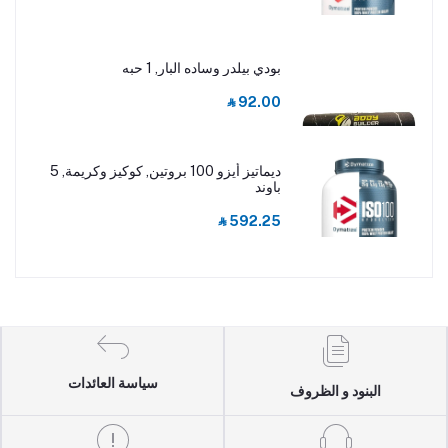
بودي بيلدر وساده البار, 1 حبه
‎⃁ 92.00
ديماتيز أيزو 100 بروتين, كوكيز وكريمة, 5
باوند
‎⃁ 592.25
سياسة العائدات
البنود و الظروف