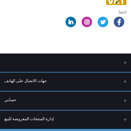
تابعنا
جهات الاتصال على الهاتف
عنوان
حسابي
الرياض - حي السلمانية - شارع التحليه
تسجيل الدخول
هاتف
إدارة المنتجات المعروضة للبيع
0554523257
تاريخ الطلب