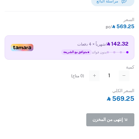
مراسلة البائع
السعر
‎⃁ 569.25
/pc
‎⃁ 142.32
/شهرياً × 4 دفعات
بدون فوائد
متوافق مع الشريعة
كمية
(
0
متاح)
السعر الكلي
‎⃁ 569.25
إنتهى من المخزن