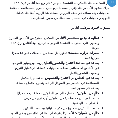
من المكملات على المكونات النشطة الموجودة في ربع حبة أناناس تزن 445
جرامًا.يحتوي الأناناس على إنزيم يسمى البروميلين المعروف بخصائصه المضادة
للالتهابات وقد يساعد في هضم البروتين. يساعد هذا الإنزيم أيضًا على تقليل
التورم والالتهابات في الجسم ، مما يقلل من ظهور السيلوليت.
مميزات لابيرفا بيرفكت أناناس
فعالية عالية مع مستخلص الأناناس:
المكمل مصنوع من الأناناس الطازج
ويحتوي على المكونات النشطة الموجودة في ربع حبة أناناس تزن 445
جرامًا.
سعرات حرارية منخفضة:
تحتوي كل حصة من المكملات على 13 سعرًا
حراريًا فقط.
يساعد في مكافحة الانتفاخ والشعور بالثقل:
إنزيم البروميلين الموجود
في الأناناس له خصائص مضادة للالتهابات ، تساعد في تقليل التورم
وتخفيف الشعور بالثقل.
يساعد في التخلص من الانتفاخ والتخسيس:
تم تصميم المكمل
للمساعدة في التخلص من السوائل الزائدة وتقليل الانتفاخ ، مما قد
يساهم في مظهر أنحف.
خالٍ من الغلوتين:
المكمل خالي من الجلوتين ، مما قد يجعله خيارًا
مناسبًا لمن لديهم حساسية من الغلوتين أو يعانون من مرض
الاضطرابات الهضمية.
مناسب للنباتيين:
مصنوع من مكونات نباتية ومناسب للنباتيين.
خالٍ من الأسبارتام:
الأسبارتام هو مُحلي صناعي شائع موجود في العديد