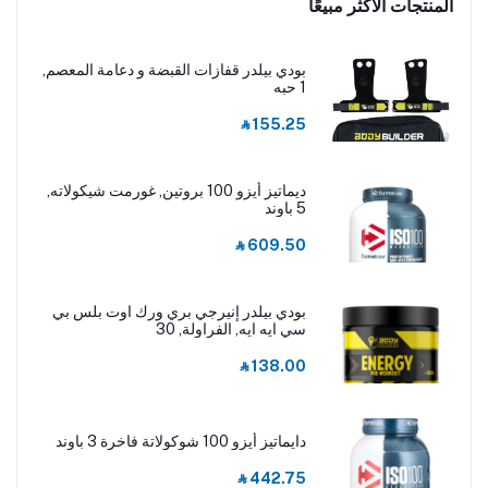
المنتجات الأكثر مبيعًا
بودي بيلدر قفازات القبضة و دعامة المعصم,
1 حبه
‎⃁ 155.25
ديماتيز أيزو 100 بروتين, غورمت شيكولاته,
5 باوند
‎⃁ 609.50
بودي بيلدر إنيرجي بري ورك اوت بلس بي
سي ايه ايه, الفراولة, 30
‎⃁ 138.00
دايماتيز أيزو 100 شوكولاتة فاخرة 3 باوند
‎⃁ 442.75