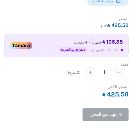
مراسلة البائع
السعر
‎⃁ 425.50
/pc
‎⃁ 106.38
/شهرياً × 4 دفعات
بدون فوائد
متوافق مع الشريعة
كمية
(
0
متاح)
السعر الكلي
‎⃁ 425.50
إنتهى من المخزن