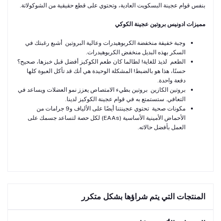
بنفس قوام عجينة البسكويت العادية، وتحتوي على قطع حقيقية من الشوكولاتة.
مميزات ادونيس بروتين عجينة الكوكي
وجبة خفيفة منخفضة الكربوهيدرات وعالية البروتين أشبع رغبتك في
السكر بهذه البديل منخفض الكربوهيدرات.
الطعم لذيذ للغاية! لطالما كان طعم الكوكيز أفضل قبل خبزها، صحيح؟
حسنًا، هذا هو بالضبط! المشكلة الوحيدة هي أنك قد تأكل العبوة كلها
دفعة واحدة.
بروتين الكازين بروتين بطيء الامتصاص يعزز نمو العضلات ويساعد في
التعافي. ستستمتع به في قوام عجينة الكوكيز لدينا.
مكونات صحية تحتوي عجينتنا أيضًا على الألياف و9 جرامات من
الأحماض الأمينية الأساسية (EAAs) لكل حصة لتساعد جسمك على
العمل بأفضل حالاته.
المنتجات التي يتم شراؤها بشكل متكرر