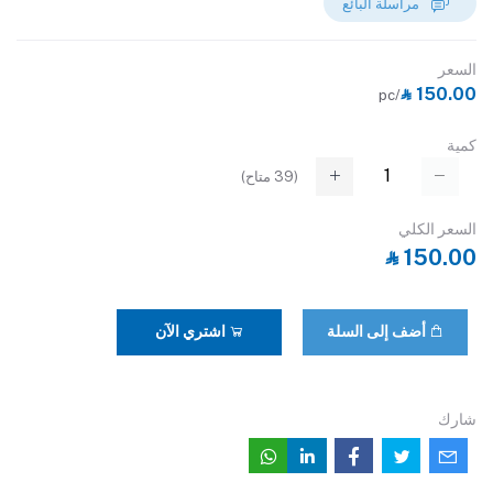
مراسلة البائع
السعر
‎⃁ 150.00
/pc
كمية
(
39
متاح)
السعر الكلي
‎⃁ 150.00
أضف إلى السلة
اشتري الآن
شارك