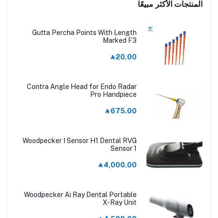
المنتجات الأكثر مبيعًا
Gutta Percha Points With Length
Marked F3
‎⃁ 20.00
Contra Angle Head for Endo Radar
Pro Handpiece
‎⃁ 675.00
Woodpecker I Sensor H1 Dental RVG
Sensor 1
‎⃁ 4,000.00
Woodpecker Ai Ray Dental Portable
X-Ray Unit