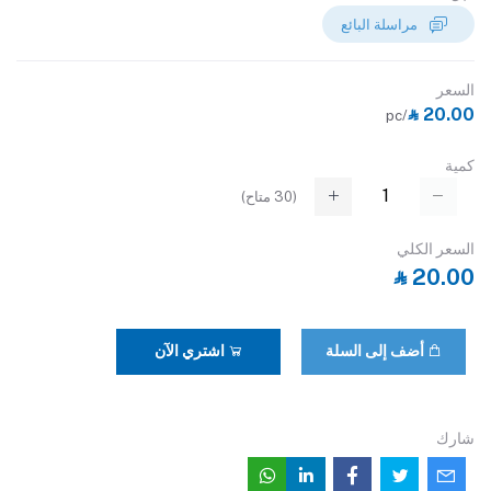
مراسلة البائع
السعر
‎⃁ 20.00
/pc
كمية
(
30
متاح)
السعر الكلي
‎⃁ 20.00
أضف إلى السلة
اشتري الآن
شارك