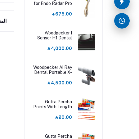
for Endo Radar Pro
Handpiece
‎⃁ 675.00
الم
Woodpecker I
Sensor H1 Dental
RVG Sensor 1
‎⃁ 4,000.00
Woodpecker Ai Ray
Dental Portable X-
Ray Unit
‎⃁ 4,500.00
Gutta Percha
Points With Length
Marked F1
‎⃁ 20.00
Gutta Percha