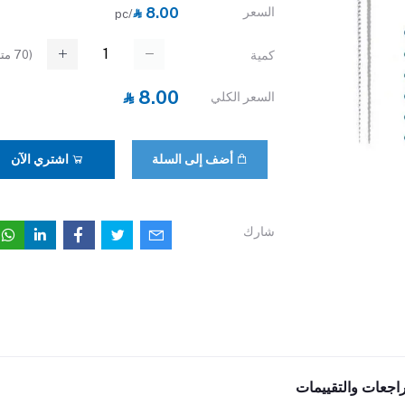
السعر
‎⃁ 8.00
/pc
(
70
متا
كمية
‎⃁ 8.00
السعر الكلي
أضف إلى السلة
اشتري الآن
شارك
راجعات والتقييمات