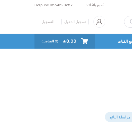
أصبح بائعًا!
0554523257
Helpline
تسجيل الدخول
التسجيل
‎⃁ 0.00
ع الفئات
كل البائعين
(
0
العناصر)
مراسلة البائع