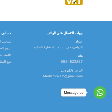
جهات الاتصال على الهاتف
حسابي
عنوان
تسجيل ا
الرياض - حي السلمانية - شارع التحليه
تاريخ ال
قائمة امن
هاتف
0554523257
تتبع الط
البريد الإلكتروني
Medistore.sm@gmail.com
Message us