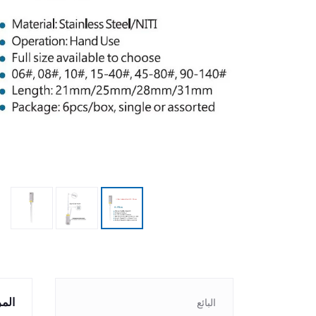
الم
البائع