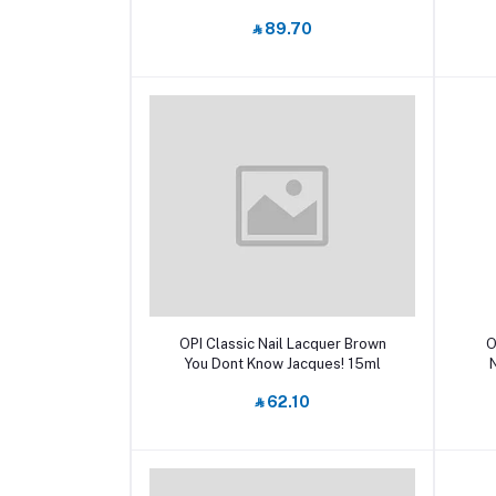
Standing 15ml
‎⃁ 89.70
أضف إلى السلة
OPI Classic Nail Lacquer Brown
O
You Dont Know Jacques! 15ml
‎⃁ 62.10