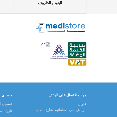
البنود و الظروف
جهات الاتصال على الهاتف
حسابي
عنوان
تسجيل ا
الرياض - حي السلمانية - شارع التحليه
تاريخ ال