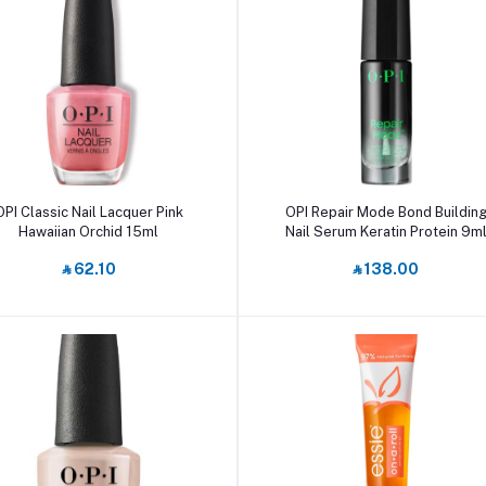
أضف إلى السلة
أضف إلى السلة
OPI Classic Nail Lacquer Pink
OPI Repair Mode Bond Buildin
Hawaiian Orchid 15ml
Nail Serum Keratin Protein 9m
‎⃁ 62.10
‎⃁ 138.00