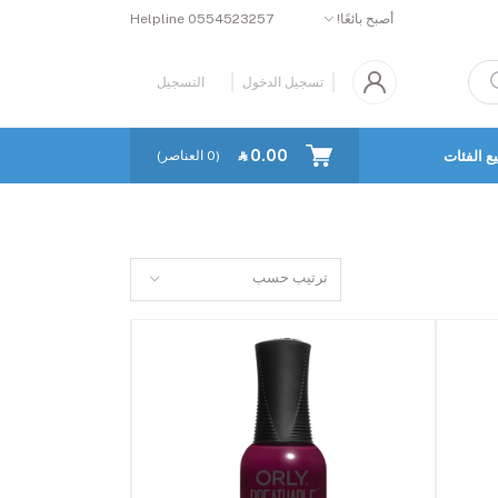
Helpline
0554523257
أصبح بائعًا!
تسجيل الدخول
التسجيل
‎⃁ 0.00
ع الفئات
كل البائعين
العناصر)
0
(
ترتيب حسب