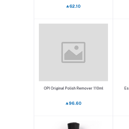
15ml
‎⃁ 62.10
أضف إلى السلة
OPI Original Polish Remover 110ml
Es
‎⃁ 96.60