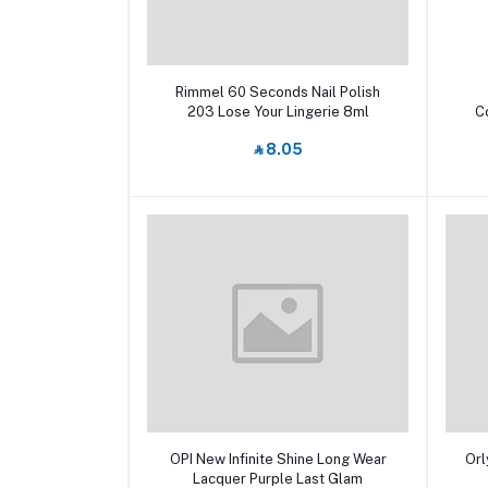
أضف إلى السلة
Rimmel 60 Seconds Nail Polish
203 Lose Your Lingerie 8ml
C
‎⃁ 8.05
أضف إلى السلة
OPI New Infinite Shine Long Wear
Orl
Lacquer Purple Last Glam