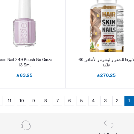
أضف إلى السلة
أضف إلى السلة
ssie Nail 249 Polish Go Ginza
لابيرفا للشعر والبشرة و الأظافر, 60
13.5ml
علكة
‎⃁ 63.25
‎⃁ 270.25
11
10
9
8
7
6
5
4
3
2
1