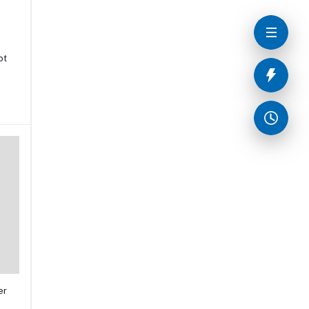
ot
er