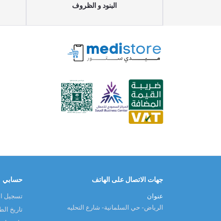
البنود و الظروف
جهات الاتصال على الهاتف
حسابي
عنوان
تسجيل ا
الرياض - حي السلمانية - شارع التحليه
تاريخ ال