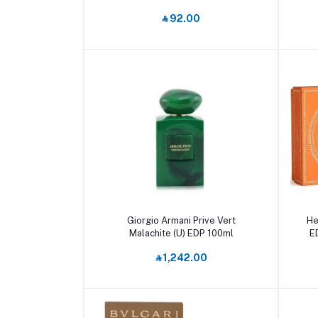
‎⃁ 92.00
أضف إلى السلة
Giorgio Armani Prive Vert
He
Malachite (U) EDP 100ml
E
‎⃁ 1,242.00