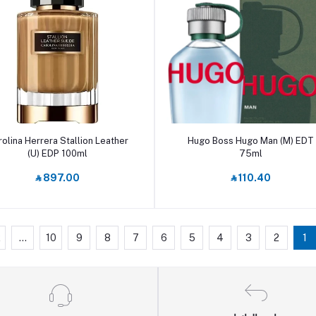
أضف إلى السلة
أضف إلى السلة
olina Herrera Stallion Leather
Hugo Boss Hugo Man (M) EDT
(U) EDP 100ml
75ml
‎⃁ 897.00
‎⃁ 110.40
2
...
10
9
8
7
6
5
4
3
2
1