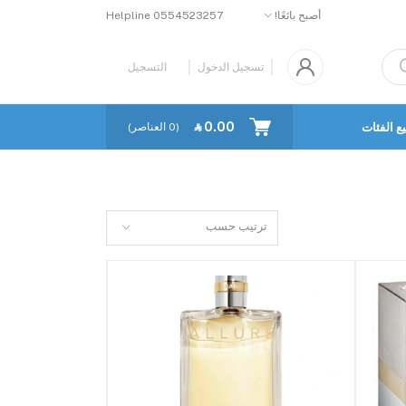
Helpline
0554523257
أصبح بائعًا!
تسجيل الدخول
التسجيل
‎⃁ 0.00
ع الفئات
كل البائعين
العناصر)
0
(
ترتيب حسب