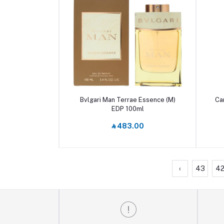
أضف إلى السلة
Bvlgari Man Terrae Essence (M)
Car
EDP 100ml
‎⃁ 483.00
›
43
4