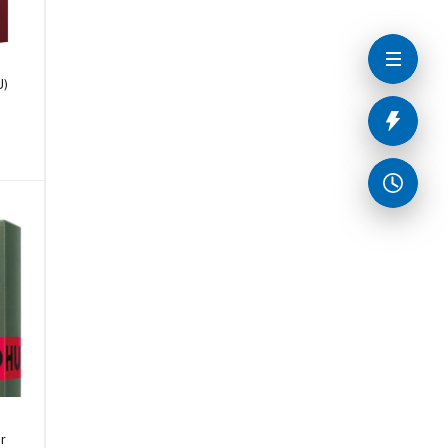
U)
ar