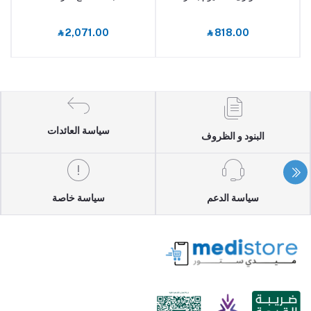
‎⃁ 2,071.00
‎⃁ 818.00
سياسة العائدات
البنود و الظروف
سياسة الدعم
سياسة خاصة