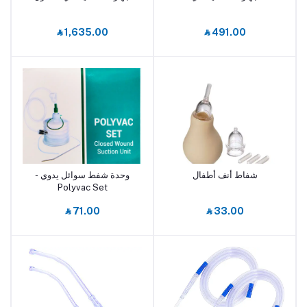
‎⃁ 1,635.00
‎⃁ 491.00
شفاط أنف أطفال
وحدة شفط سوائل يدوي -
أضف إلى السلة
أضف إلى السلة
Polyvac Set
‎⃁ 71.00
‎⃁ 33.00