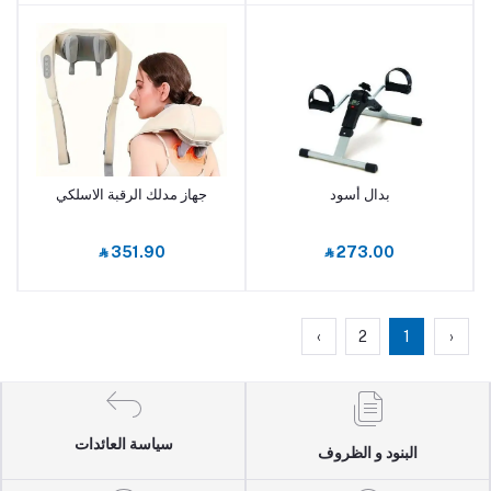
بدال أسود
جهاز مدلك الرقبة الاسلكي
أضف إلى السلة
أضف إلى السلة
‎⃁ 351.90
‎⃁ 273.00
›
2
1
‹
سياسة العائدات
البنود و الظروف