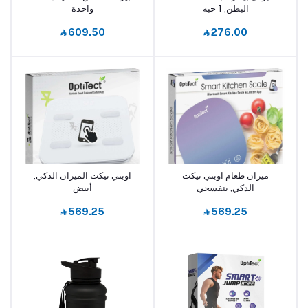
البطن, 1 حبه
واحدة
‎⃁ 609.50
‎⃁ 276.00
ميزان طعام اوبتي تيكت
اوبتي تيكت الميزان الذكي,
أضف إلى السلة
أضف إلى السلة
الذكي, بنفسجي
أبيض
‎⃁ 569.25
‎⃁ 569.25