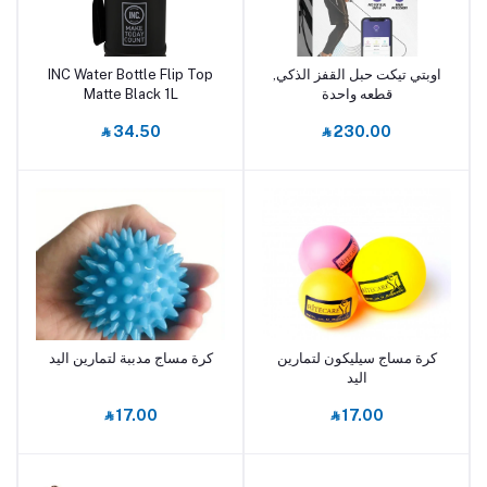
اوبتي تيكت حبل القفز الذكي,
INC Water Bottle Flip Top
أضف إلى السلة
أضف إلى السلة
قطعه واحدة
Matte Black 1L
‎⃁ 34.50
‎⃁ 230.00
كرة مساج سيليكون لتمارين
كرة مساج مدببة لتمارين اليد
أضف إلى السلة
أضف إلى السلة
اليد
‎⃁ 17.00
‎⃁ 17.00