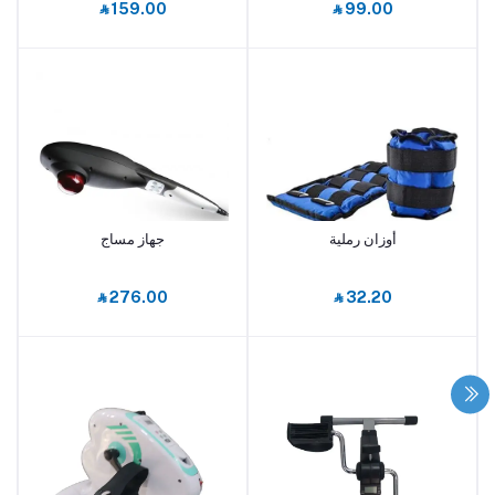
‎⃁ 159.00
‎⃁ 99.00
أوزان رملية
جهاز مساج
أضف إلى السلة
أضف إلى السلة
‎⃁ 276.00
‎⃁ 32.20