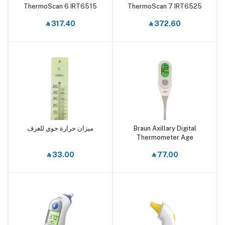
ThermoScan 6 IRT6515
ThermoScan 7 IRT6525
White
White
‎⃁ 317.40
‎⃁ 372.60
Braun Axillary Digital
ميزان حرارة جوي للغرف
أضف إلى السلة
أضف إلى السلة
Thermometer Age
Precision PRT2000 White
‎⃁ 33.00
‎⃁ 77.00