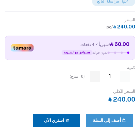
مراسلة البائع
السعر
‎⃁ 240.00
/pc
‎⃁ 60.00
/شهرياً × 4 دفعات
بدون فوائد
متوافق مع الشريعة
كمية
(
10
متاح)
السعر الكلي
‎⃁ 240.00
أضف إلى السلة
اشتري الآن