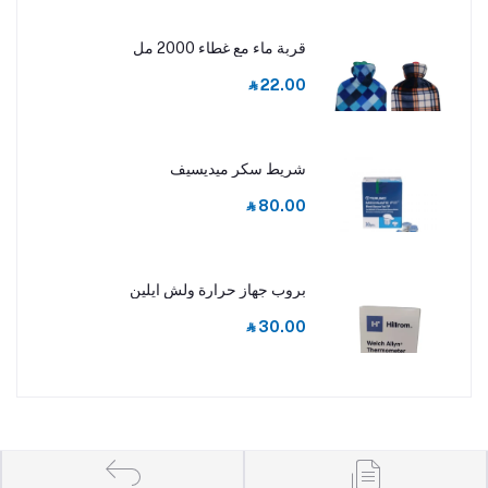
قربة ماء مع غطاء 2000 مل
‎⃁ 22.00
شريط سكر ميديسيف
‎⃁ 80.00
بروب جهاز حرارة ولش ايلين
‎⃁ 30.00