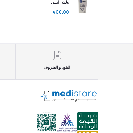
ولش ايلين
‎⃁ 30.00
البنود و الظروف