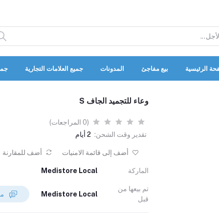
حة الرئيسية
بيع مفاجئ
المدونات
جميع العلامات التجارية
جمي
وعاء للتجميد الجاف S
(0 المراجعات)
تقدير وقت الشحن:
2 أيام
أضف إلى قائمة الامنيات
أضف للمقارنة
الماركة
Medistore Local
تم بيعها من
Medistore Local
مراسلة البائع
قبل