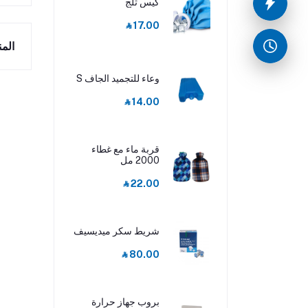
كيس ثلج
‎⃁ 17.00
الم
وعاء للتجميد الجاف S
‎⃁ 14.00
قربة ماء مع غطاء
2000 مل
‎⃁ 22.00
شريط سكر ميديسيف
‎⃁ 80.00
بروب جهاز حرارة