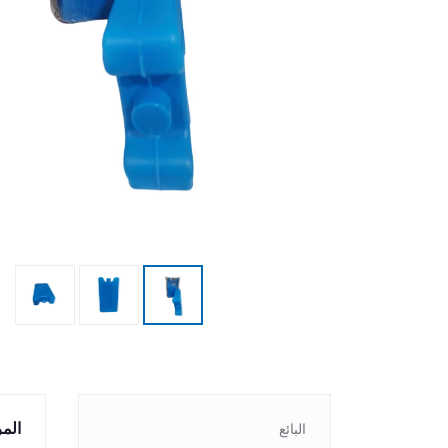
الم
البائع