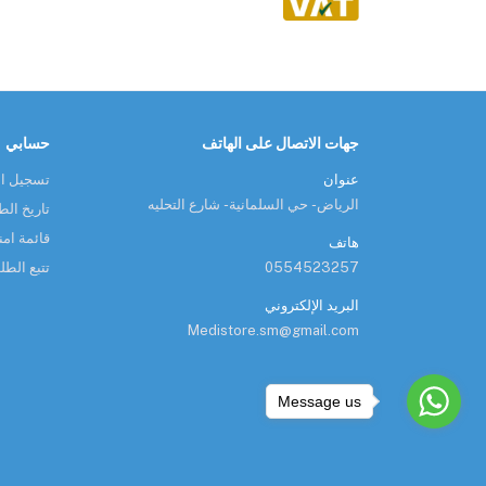
جهات الاتصال على الهاتف
حسابي
عنوان
تسجيل ا
الرياض - حي السلمانية - شارع التحليه
تاريخ ال
قائمة امن
هاتف
0554523257
تتبع الط
البريد الإلكتروني
Medistore.sm@gmail.com
Message us