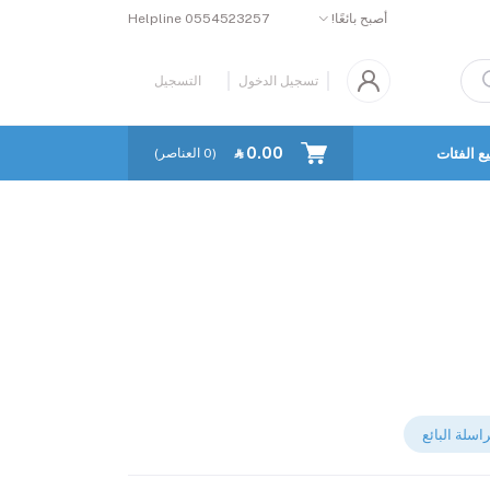
أصبح بائعًا!
0554523257
Helpline
تسجيل الدخول
التسجيل
‎⃁ 0.00
ع الفئات
كل البائعين
(
0
العناصر)