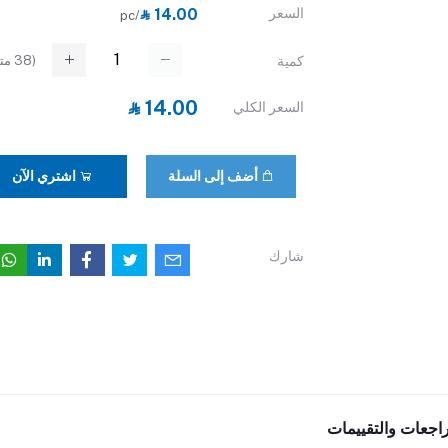
السعر
‎⃁ 14.00
/pc
(
38
متا
كمية
‎⃁ 14.00
السعر الكلي
أضف إلى السلة
اشتري الآن
شارك
راجعات والتقييمات