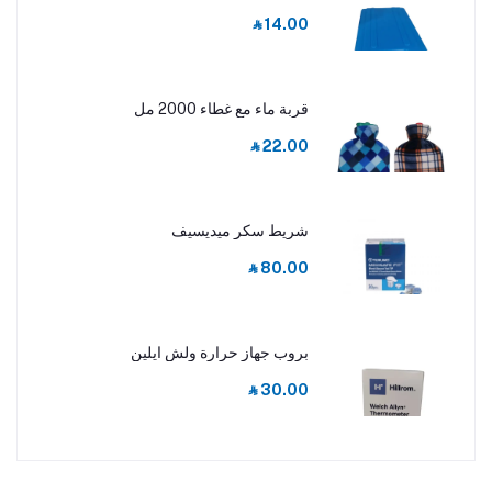
‎⃁ 14.00
قربة ماء مع غطاء 2000 مل
‎⃁ 22.00
شريط سكر ميديسيف
‎⃁ 80.00
بروب جهاز حرارة ولش ايلين
‎⃁ 30.00