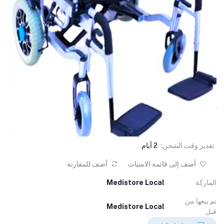
كرسي كهربائي
(0 المراجعات)
تقدير وقت الشحن:
2 أيام
أضف إلى قائمة الامنيات
أضف للمقارنة
الماركة
Medistore Local
تم بيعها من
Medistore Local
قبل