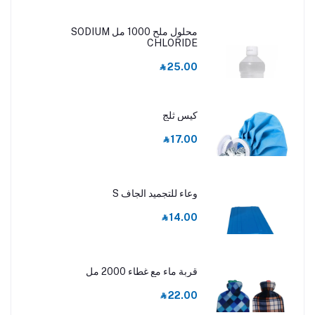
محلول ملح 1000 مل SODIUM
CHLORIDE
‎⃁ 25.00
كيس ثلج
‎⃁ 17.00
وعاء للتجميد الجاف S
‎⃁ 14.00
قربة ماء مع غطاء 2000 مل
‎⃁ 22.00