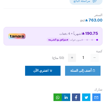
مراسلة البائع
السعر
‎⃁ 763.00
/pc
‎⃁ 190.75
/شهرياً × 4 دفعات
بدون فوائد
متوافق مع الشريعة
كمية
(
50
متاح)
أضف إلى السلة
اشتري الآن
شارك