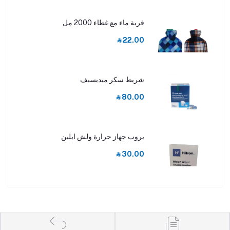
قربة ماء مع غطاء 2000 مل
‎⃁ 22.00
شريط سكر ميديسيف
‎⃁ 80.00
بروب جهاز حرارة ولش ايلين
‎⃁ 30.00