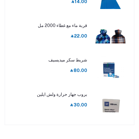
‎⃁ 14.00
قربة ماء مع غطاء 2000 مل
‎⃁ 22.00
شريط سكر ميديسيف
‎⃁ 80.00
بروب جهاز حرارة ولش ايلين
‎⃁ 30.00