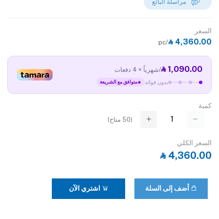
مراسلة البائع
السعر
‎⃁ 4,360.00
/pc
‎⃁ 1,090.00
/شهرياً × 4 دفعات
بدون فوائد
متوافق مع الشريعة
كمية
(
50
متاح)
السعر الكلي
‎⃁ 4,360.00
أضف إلى السلة
اشتري الآن